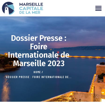
PROGRAMMATION
PROJETS
Dossier Presse :
CAMPAGNES
Foire
ÉVÉNEMENTS PASSÉS
Internationale de
MÉDIAS
Marseille 2023
PARTENAIRES
CONTACTS
HOME
DOSSIER PRESSE : FOIRE INTERNATIONALE DE...