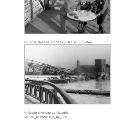
© BArch, Bild 101I-027-1473-16 / Bernd Settnik
© Musée d’Histoire de Marseille
M0918_MHM2004_6_64_036