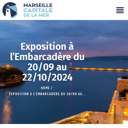
PROGRAMMATION
PROJETS
Exposition à
CAMPAGNES
l’Embarcadère du
ÉVÉNEMENTS PASSÉS
20/09 au
MÉDIAS
22/10/2024
PARTENAIRES
CONTACTS
HOME
EXPOSITION À L’EMBARCADÈRE DU 20/09 AU...