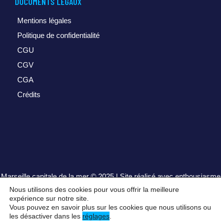
DOCUMENTS LÉGAUX
Mentions légales
Politique de confidentialité
CGU
CGV
CGA
Crédits
Marseille capitale de la mer
© 2025 | Site réalisé avec enthousiasme
par
henrisequeira.com
Nous utilisons des cookies pour vous offrir la meilleure
expérience sur notre site.
Vous pouvez en savoir plus sur les cookies que nous utilisons ou
les désactiver dans les
réglages
.