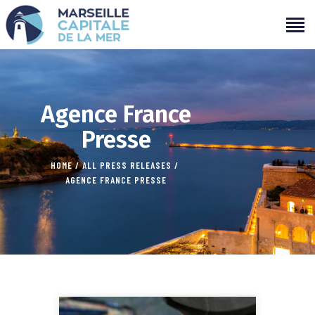
PROGRAMMATION
Agence France
PROJETS
Presse
CAMPAGNES
ÉVÉNEMENTS PASSÉS
HOME
ALL PRESS RELEASES
AGENCE FRANCE PRESSE
MÉDIAS
PARTENAIRES
CONTACTS