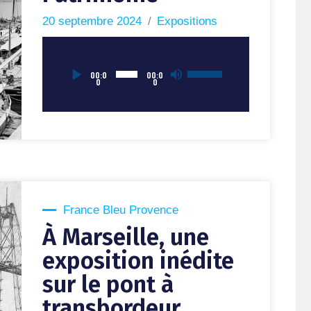
20 septembre 2024
Expositions
Lecteur
Utilisez
00:0
00:0
0
0
audio
les
flèches
haut/bas
pour
augmenter
ou
diminuer
le
France Bleu Provence
volume.
À Marseille, une
exposition inédite
sur le pont à
transbordeur