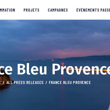
PROGRAMMATION
MMATION
PROJETS
CAMPAGNES
ÉVÉNEMENTS PASS
PROJETS
CAMPAGNES
ÉVÉNEMENTS PASSÉS
MÉDIAS
ce Bleu Provenc
PARTENAIRES
E
ALL PRESS RELEASES
FRANCE BLEU PROVENCE
CONTACTS