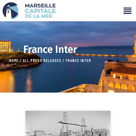
PROGRAMMATION
France Inter
PROJETS
HOME
ALL PRESS RELEASES
FRANCE INTER
CAMPAGNES
ÉVÉNEMENTS PASSÉS
MÉDIAS
PARTENAIRES
CONTACTS