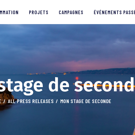
PROGRAMMATION
MMATION
PROJETS
CAMPAGNES
ÉVÉNEMENTS PASS
PROJETS
CAMPAGNES
ÉVÉNEMENTS PASSÉS
MÉDIAS
stage de secon
PARTENAIRES
E
ALL PRESS RELEASES
MON STAGE DE SECONDE
CONTACTS