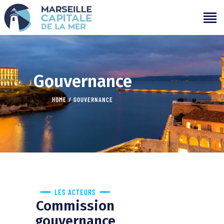
PROGRAMMATION
PROJETS
Gouvernance
CAMPAGNES
HOME
GOUVERNANCE
ÉVÉNEMENTS PASSÉS
MÉDIAS
PARTENAIRES
CONTACTS
LES ACTEURS
Commission
gouvernance