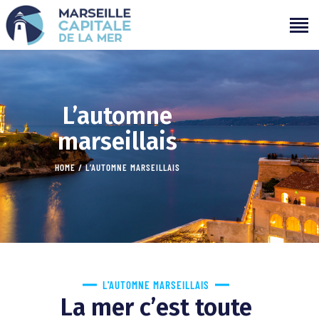
PROGRAMMATION
L’automne
PROJETS
marseillais
CAMPAGNES
ÉVÉNEMENTS PASSÉS
HOME
L’AUTOMNE MARSEILLAIS
MÉDIAS
PARTENAIRES
CONTACTS
L'AUTOMNE MARSEILLAIS
La mer c’est toute