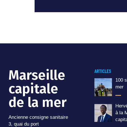
Marseille
ARTICLES
100 s
capitale
mer
de la mer
Hervé
à la 
Ancienne consigne sanitaire
capit
3, quai du port