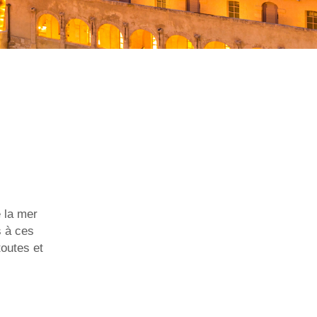
e la mer
 à ces
toutes et