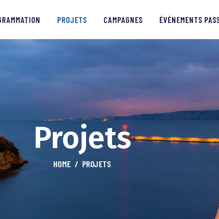
PROGRAMMATION
GRAMMATION
PROJETS
CAMPAGNES
ÉVÉNEMENTS PAS
PROJETS
CAMPAGNES
ÉVÉNEMENTS PASSÉS
MÉDIAS
Projets
PARTENAIRES
HOME
PROJETS
CONTACTS