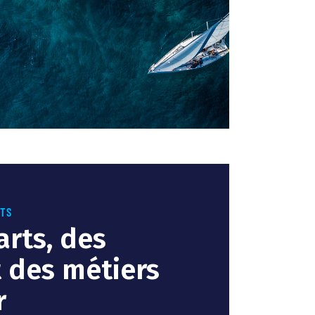
NTS
arts, des
t des métiers
r