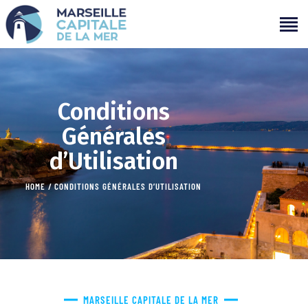
PROGRAMMATION
Conditions
PROJETS
Générales
CAMPAGNES
d’Utilisation
ÉVÉNEMENTS PASSÉS
MÉDIAS
HOME
CONDITIONS GÉNÉRALES D’UTILISATION
PARTENAIRES
CONTACTS
MARSEILLE CAPITALE DE LA MER