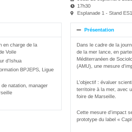
17h30
Esplanade 1 - Stand ES
Présentation
n en charge de la
Dans le cadre de la journ
de Voile
de la mer lance, en par
Méditerranéen de Sociolog
ur d’Ishua
(AMU), une mesure d’imp
formation BPJEPS, Ligue
L’objectif : évaluer scien
l de natation, manager
territoire à la mer, avec
seille
foire de Marseille.
Cette mesure d’impact se
prototype du label « Cap