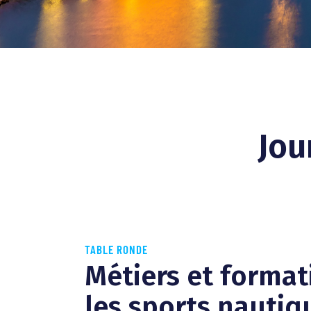
Jou
TABLE RONDE
Métiers et forma
les sports nautiq