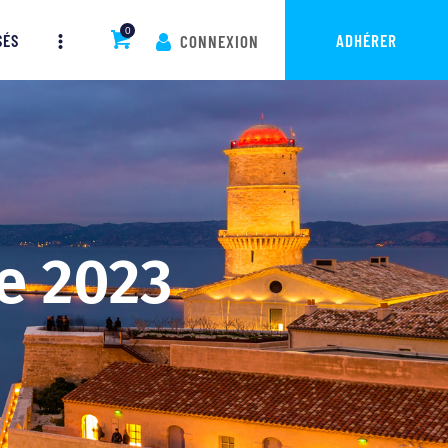
0
SÉS
ADHÉRER
CONNEXION
e 2023