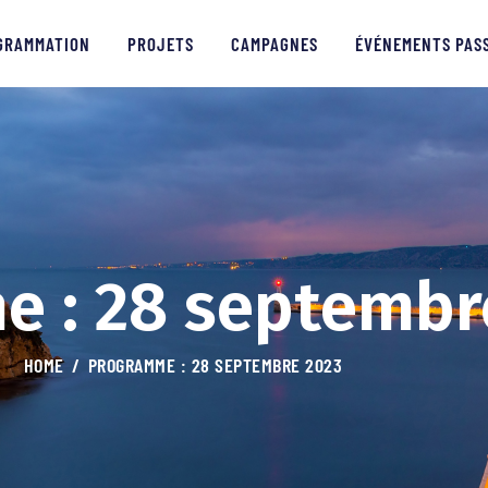
PROGRAMMATION
GRAMMATION
PROJETS
CAMPAGNES
ÉVÉNEMENTS PAS
PROJETS
CAMPAGNES
ÉVÉNEMENTS PASSÉS
MÉDIAS
 : 28 septembr
PARTENAIRES
HOME
PROGRAMME : 28 SEPTEMBRE 2023
CONTACTS