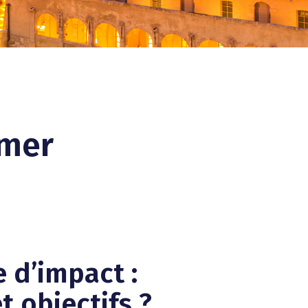
 mer
 d’impact :
t objectifs ?