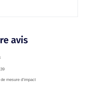
re avis
3
139
s de mesure d’impact