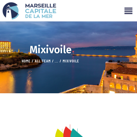
PROGRAMMATION
Mixivoile
PROJETS
HOME
ALL TEAM
...
MIXIVOILE
CAMPAGNES
ÉVÉNEMENTS PASSÉS
MÉDIAS
PARTENAIRES
CONTACTS