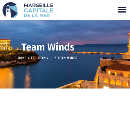
PROGRAMMATION
Team Winds
PROJETS
HOME
ALL TEAM
...
TEAM WINDS
CAMPAGNES
ÉVÉNEMENTS PASSÉS
MÉDIAS
PARTENAIRES
CONTACTS