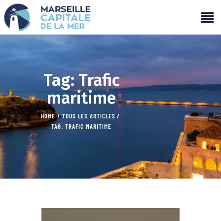
PROGRAMMATION
Tag: Trafic
PROJETS
maritime
CAMPAGNES
ÉVÉNEMENTS PASSÉS
HOME
TOUS LES ARTICLES
TAG: TRAFIC MARITIME
MÉDIAS
PARTENAIRES
CONTACTS