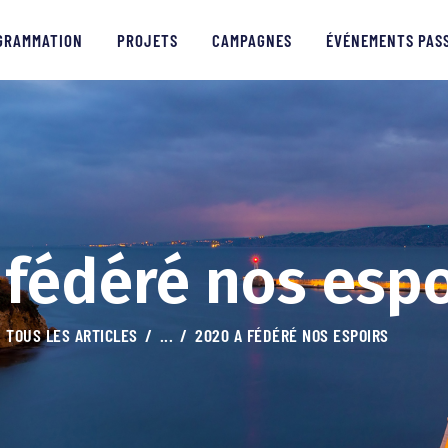
PROGRAMMATION
GRAMMATION
PROJETS
CAMPAGNES
ÉVÉNEMENTS PAS
PROJETS
CAMPAGNES
ÉVÉNEMENTS PASSÉS
MÉDIAS
 fédéré nos espo
PARTENAIRES
TOUS LES ARTICLES
...
2020 A FÉDÉRÉ NOS ESPOIRS
CONTACTS