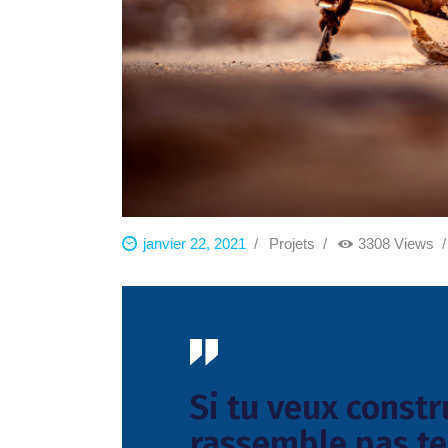
janvier 22, 2021
Projets
3308
Views
Si tu veux constr
rassemble pas t