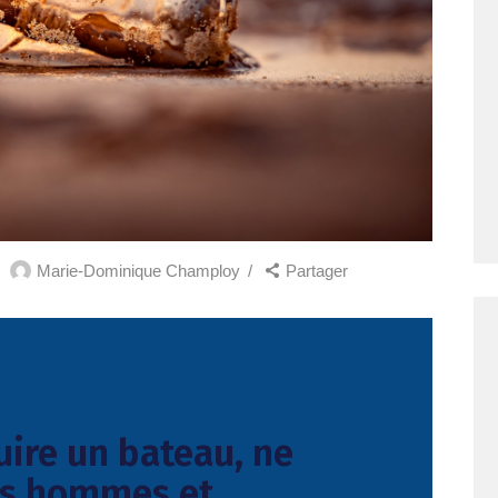
Marie-Dominique Champloy
Partager
uire un bateau, ne
es hommes et