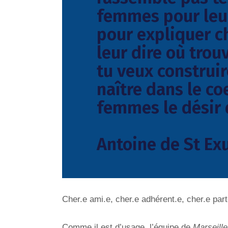
femmes pour leur
pour expliquer c
leur dire où tro
tu veux construir
naître dans le c
femmes le désir 
Antoine de St Ex
Cher.e ami.e, cher.e adhérent.e, cher.e part
Comme il est d’usage, l’équipe de
Marseille