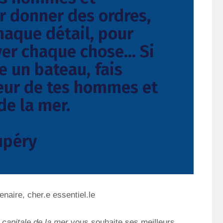
 donner des ordres,
haque détail, pour
uver chaque chose… Si
e un bateau, fais
oeur de tes hommes et
de la mer.
upéry
enaire, cher.e essentiel.le
 capitale de la mer
vous souhaite ses meilleurs